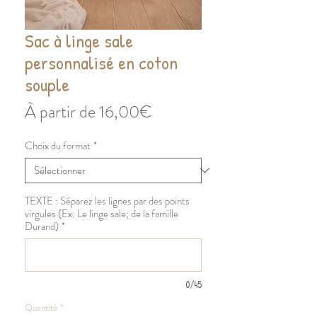
Sac à linge sale
personnalisé en coton
souple
Prix
À partir de
16,00€
promotionnel
Choix du format
*
TEXTE : Séparez les lignes par des points
virgules (Ex: Le linge sale; de la famille
Durand)
*
0/45
Quantité
*