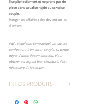
Il se plie facilement et ne prend pas de
place dans sa valise rigide ou sa valise
souple.
Ranger ses affaires sales devient un jeu
d’enfant !
NB : visuel non contractuel. Le sac est
confectionné en coton souple, sa tenue
dépend donc de son contenu. Pour
obtenir cet aspect bien structuré, il est
nécessaire de le remplir.
INFOS PRODUITS
Sac 100% coton naturel
Dimensions du grand sac : 50 x 75 cm
Dimensions du sac médium : 40 x 50 cm
Grammage du coton : 140g/m²