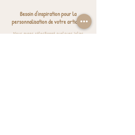
Besoin d'inspiration pour la
personnalisation de votre article ?
Nous avons sélectionné quelques jolies
expressions pour vous donner des idées.
J'ai besoin d'inspiration
BESOIN D'AIDE? UNE QUESTION ?
contact@luzetnina.com
07 66 96 23 26
(10/12h - 13h/16h)