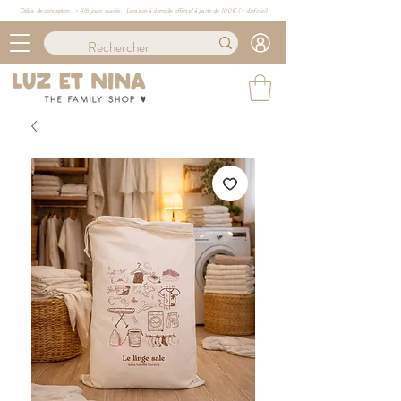
Délais de conception : ≈ 4/6 jours ouvrés · Livraison à domicile offerte* à partir de 100€ (
+ d'info ici)