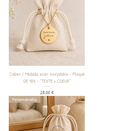
Collier / Médaille acier inoxydable - Plaqué
OR 18K - "TEXTE + COEUR"
Prix
28,00 €
Personnalisable