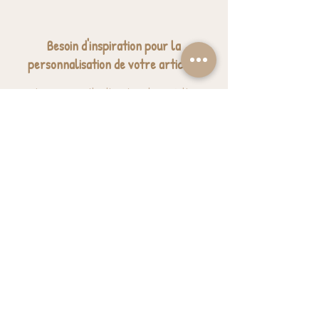
Besoin d'inspiration pour la
personnalisation de votre article ?
Nous avons sélectionné quelques jolies
expressions pour vous donner des idées.
J'ai besoin d'inspiration
BESOIN D'AIDE? UNE QUESTION ?
contact@luzetnina.com
07 66 96 23 26
(10/12h - 13h/16h)