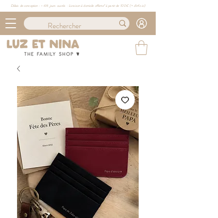
Délais de conception : ≈ 4/6 jours ouvrés · Livraison à domicile offerte* à partir de 100€ (
+ d'info ici)