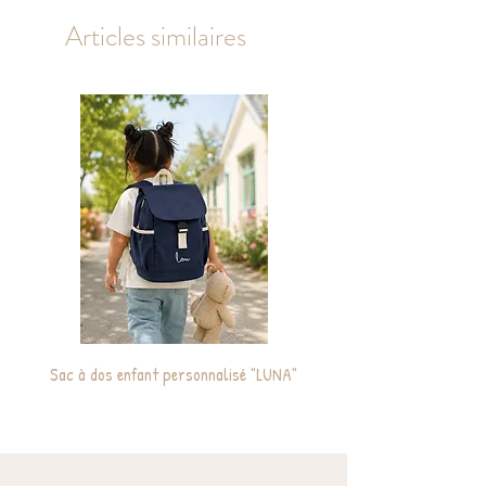
Taille
11 X 8 cm
Articles similaires
Sac à dos enfant personnalisé "LUNA"
Cabas / Sac de plage ma