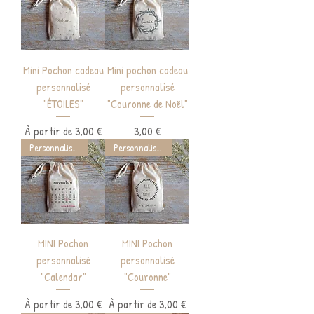
Mini Pochon cadeau
Mini pochon cadeau
personnalisé
personnalisé
"ÉTOILES"
"Couronne de Noël"
Prix promotionnel
Prix
À partir de
3,00 €
3,00 €
Personnalisable
Personnalisable
MINI Pochon
MINI Pochon
personnalisé
personnalisé
"Calendar"
"Couronne"
Prix promotionnel
Prix promotionnel
À partir de
3,00 €
À partir de
3,00 €