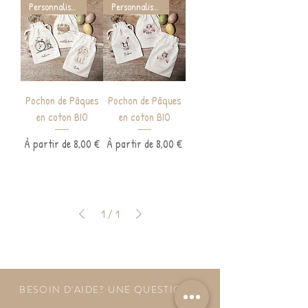
Personnalisable
Personnalisable
Pochon de Pâques
Pochon de Pâques
en coton BIO
en coton BIO
Prix promotionnel
Prix promotionnel
À partir de
8,00 €
À partir de
8,00 €
1
/
1
BESOIN D'AIDE? UNE QUESTION ?