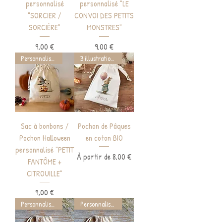
personnalisé
personnalisé "LE
"SORCIER /
CONVOI DES PETITS
SORCIÈRE"
MONSTRES"
Prix
Prix
9,00 €
9,00 €
Personnalisable
3 illustrations
Sac à bonbons /
Pochon de Pâques
Pochon Halloween
en coton BIO
personnalisé "PETIT
Prix promotionnel
À partir de
8,00 €
FANTÔME +
CITROUILLE"
Prix
9,00 €
Personnalisable
Personnalisable