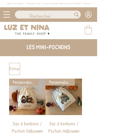
Délais de conception : ≈ 4/6 jours ouvrés · Livraison à domicile offerte* à partir de 100€ (
+ d'info ici)
LES MINI-POCHONS
Filtrer
Personnalisable
Personnalisable
Sac à bonbons /
Sac à bonbons /
Pochon Halloween
Pochon Halloween