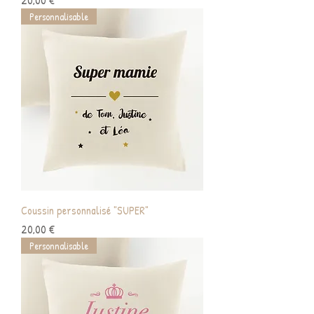
Personnalisable
Coussin personnalisé "SUPER"
Prix
20,00 €
Personnalisable