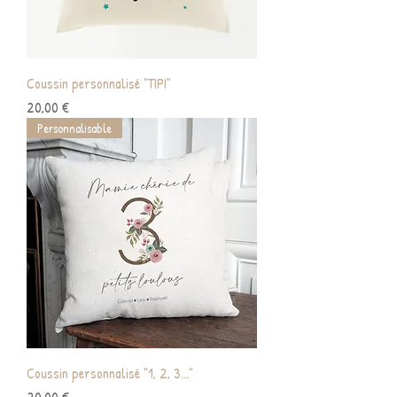
Coussin personnalisé "TIPI"
Prix
20,00 €
Personnalisable
Coussin personnalisé "1, 2, 3..."
Prix
20,00 €