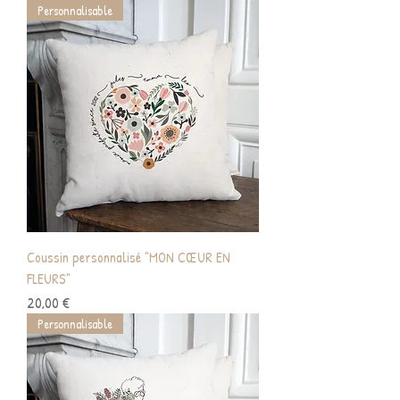
Personnalisable
Coussin personnalisé "MON CŒUR EN
FLEURS"
Prix
20,00 €
Personnalisable