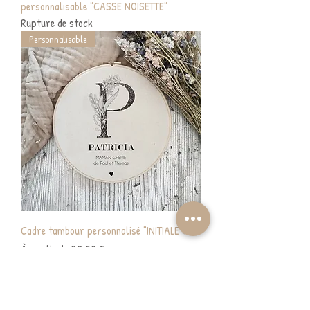
personnalisable "CASSE NOISETTE"
Rupture de stock
Personnalisable
Cadre tambour personnalisé "INITIALE #2"
Prix promotionnel
À partir de
22,00 €
Personnalisable