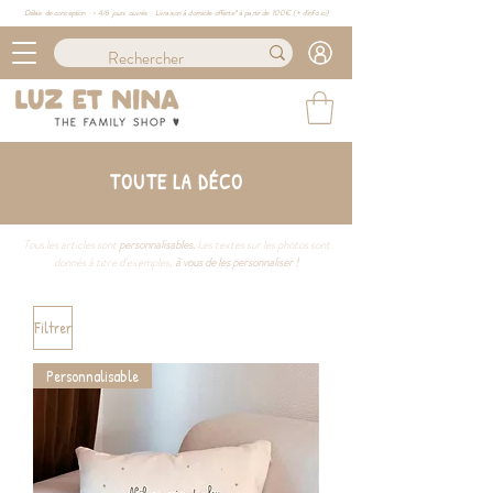
Délais de conception : ≈ 4/6 jours ouvrés · Livraison à domicile offerte* à partir de 100€ (
+ d'info ici)
TOUTE LA DÉCO
Tous les articles sont
personnalisables.
Les textes sur les photos sont
donnés à titre d'exemples,
à vous de les personnaliser !
Filtrer
Personnalisable