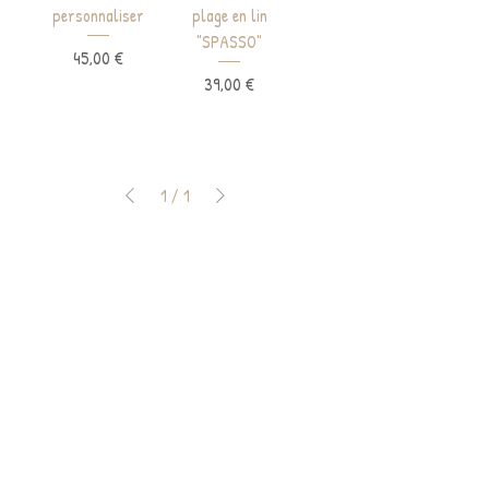
personnaliser
plage en lin
"SPASSO"
Prix
45,00 €
Prix
39,00 €
1
/
1