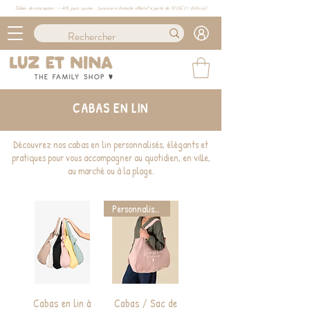
Délais de conception : ≈ 4/6 jours ouvrés · Livraison à domicile offerte* à partir de 100€ (
+ d'info ici)
CABAS EN LIN
Découvrez nos cabas en lin personnalisés, élégants et
pratiques pour vous accompagner au quotidien, en ville,
au marché ou à la plage.
Personnalisable
Cabas en lin à
Cabas / Sac de