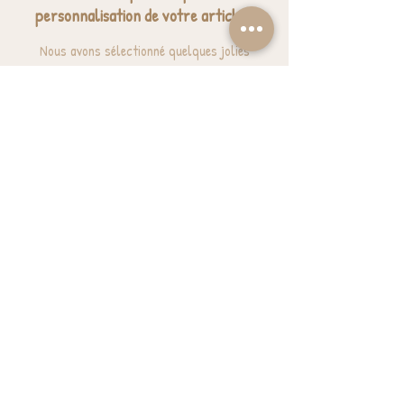
personnalisation de votre article ?
Nous avons sélectionné quelques jolies
expressions pour vous donner des idées.
J'ai besoin d'inspiration
BESOIN D'AIDE? UNE QUESTION ?
contact@luzetnina.com
07 66 96 23 26
(10/12h - 13h/16h)
S'inscrire à la NEWSLETTER et bénéficier de
10% sur sa première commande