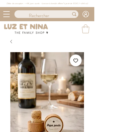
Délais de conception : ≈ 4/6 jours ouvrés · Livraison à domicile offerte* à partir de 100€ (
+ d'info ici)