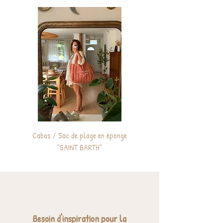
détail déclenche une étincelle d’émotion et
un océan de fierté.
Cabas / Sac de plage en éponge
Sac à dos enfant personnali
"SAINT BARTH"
Besoin d'inspiration pour la