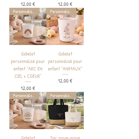
Prix
Prix
12,00 €
12,00 €
Personnalisable
Personnalisable
Gobelet
Gobelet
personnalisé pour
personnalisé pour
enfant "ARC EN
enfant "ANIMAUX"
CIEL + COEUR"
Prix
12,00 €
Prix
12,00 €
Personnalisable
Personnalisable
Gobelet
Sac pique-nique