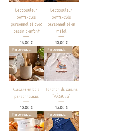
Décapsuleur
Décapsuleur
porte-clés
porte-clés
personnalisé avec
personnalisé en
dessin d'enfant
métal
Prix
Prix
13,00 €
10,00 €
Personnalisable
Personnalisable
Cuillère en bois
Torchon de cuisine
personnalisée
"PÂQUES"
Prix
Prix
10,00 €
15,00 €
Personnalisable
Personnalisable