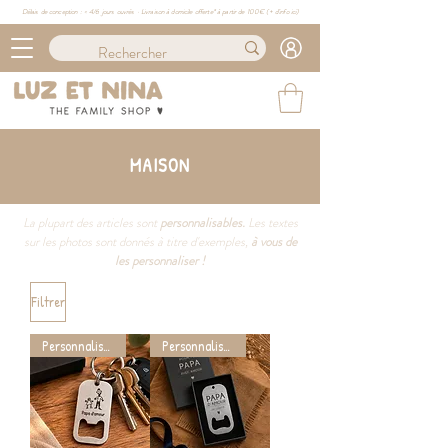
Délais de conception : ≈ 4/6 jours ouvrés · Livraison à domicile offerte* à partir de 100€ (
+ d'info ici)
MAISON
La plupart des articles sont
personnalisables.
Les textes
sur les photos sont donnés à titre d'exemples,
à vous de
les personnaliser !
Filtrer
Personnalisable
Personnalisable