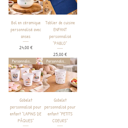
Bol en céramique
Tablier de cuisine
personnalisé avec
ENFANT
anses
personnalisé
"PABLO"
Prix
24,00 €
Prix
25,00 €
Personnalisable
Personnalisable
Gobelet
Gobelet
personnalisé pour
personnalisé pour
enfant "LAPINS DE
enfant "PETITS
PÂQUES"
COEURS"