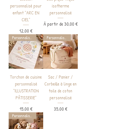
personnalisé pour
isotherme
enfant "ARC EN
personnalisé
CIEL"
Prix promotionnel
À partir de
30,00 €
Prix
12,00 €
Personnalisable
Personnalisable
Torchon de cuisine
Sac / Panier /
personnalisé
Corbeille à linge en
"ILLUSTRATION
toile de coton
PÂTISSERIE"
personnalisé
Prix
Prix
15,00 €
35,00 €
Personnalisable