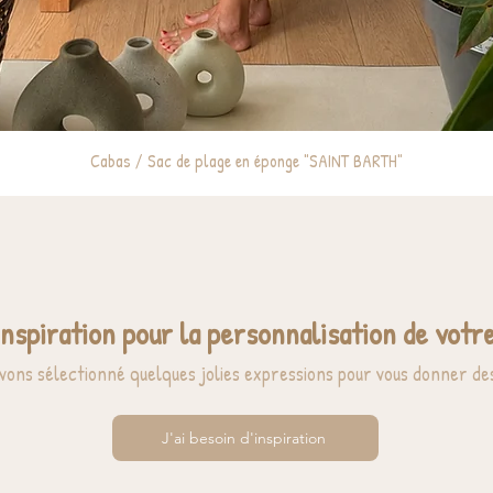
Cabas / Sac de plage en éponge "SAINT BARTH"
inspiration pour la personnalisation de votre
vons sélectionné quelques jolies expressions pour vous donner des
J'ai besoin d'inspiration