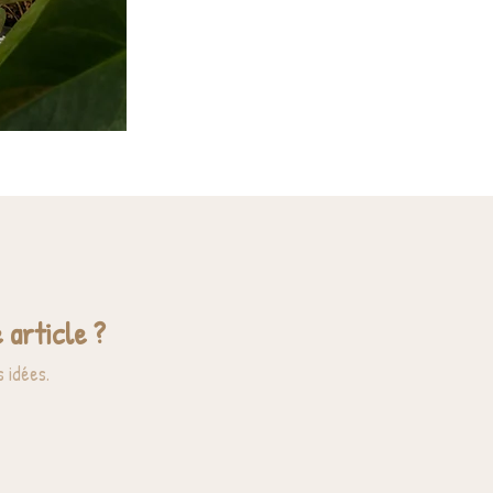
 article ?
 idées.