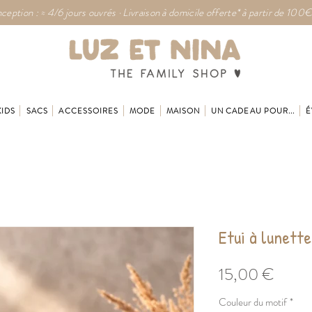
ception : ≈ 4/6 jours ouvrés · Livraison à domicile offerte* à partir de 100€
KIDS
SACS
ACCESSOIRES
MODE
MAISON
UN CADEAU POUR...
É
Etui à lunett
Prix
15,00 €
Couleur du motif
*