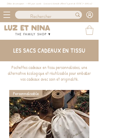
Délais de conception : ≈ 4/6 jours ouvrés · Livraison à domicile offerte* à partir de 100€ (
+ d'info ici)
LES SACS CADEAUX EN TISSU
Pochettes cadeaux en tissu personnalisées, une
alternative écologique et réutilisable pour emballer
vos cadeaux avec soin et originalité.
Personnalisable