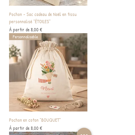
Pochon - Sac cadeau de Noël en tissu
personnalisé "ÉTOILES"
Prix promotionnel
À partir de
8,00 €
Personnalisable
Pochon en coton "BOUQUET"
Prix promotionnel
À partir de
8,00 €