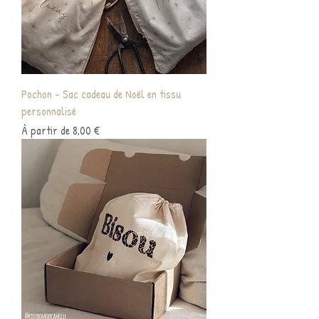
Pochon - Sac cadeau de Noël en tissu
personnalisé
Prix promotionnel
À partir de
8,00 €