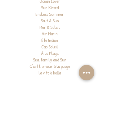
Ocean Lover
Sun Kissed
Endless Summer
Salt & Sun
Mer & Soleil
Air Marin
Été Indien
Cap Soleil
À la Plage
Sea, family and Sun
C'est l'amour à la plage
la vita è bella
Contact
Notre travail vous plaît ? Contactez-nous
pour en savoir plus.