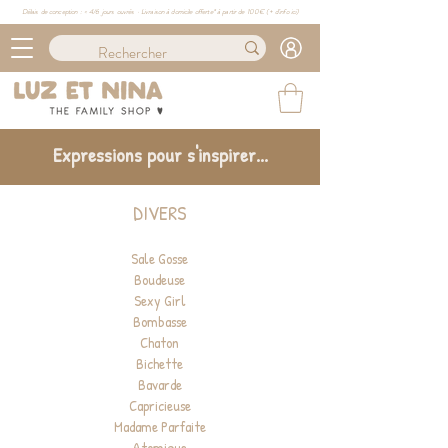
Délais de conception : ≈ 4/6 jours ouvrés · Livraison à domicile offerte* à partir de 100€ (
+ d'info ici)
Expressions pour s'inspirer...
DIVERS
Sale Gosse
Boudeuse
Sexy Girl
Bombasse
Chaton
Bichette
Bavarde
Capricieuse
Madame Parfaite
Atomique