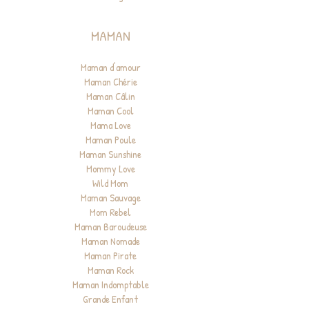
MAMAN
Maman d'amour
Maman Chérie
Maman Câlin
Maman Cool
Mama Love
Maman Poule
Maman Sunshine
Mommy Love
Wild Mom
Maman Sauvage
Mom Rebel
Maman Baroudeuse
Maman Nomade
Maman Pirate
Maman Rock
Maman Indomptable
Grande Enfant