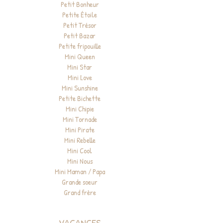
Petit Bonheur
Petite Étoile
Petit Trésor
Petit Bazar
Petite fripouille
Mini Queen
Mini Star
Mini Love
Mini Sunshine
Petite Bichette
Mini Chipie
Mini Tornade
Mini Pirate
Mini Rebelle
Mini Cool
Mini Nous
Mini Maman / Papa
Grande soeur
Grand frère
VACANCES