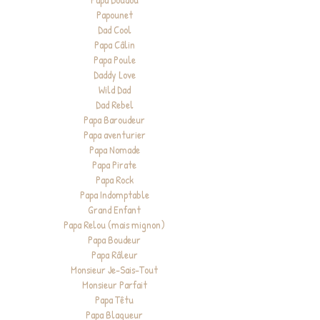
Papounet
Dad Cool
Papa Câlin
Papa Poule
Daddy Love
Wild Dad
Dad Rebel
Papa Baroudeur
Papa aventurier
Papa Nomade
Papa Pirate
Papa Rock
Papa Indomptable
Grand Enfant
Papa Relou (mais mignon)
Papa Boudeur
Papa Râleur
Monsieur Je-Sais-Tout
Monsieur Parfait
Papa Têtu
Papa Blagueur