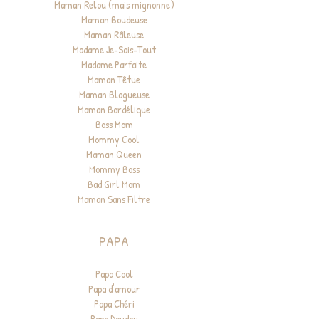
Maman Relou (mais mignonne)
Maman Boudeuse
Maman Râleuse
Madame Je-Sais-Tout
Madame Parfaite
Maman Têtue
Maman Blagueuse
Maman Bordélique
Boss Mom
Mommy Cool
Maman Queen
Mommy Boss
Bad Girl Mom
Maman Sans Filtre
PAPA
Papa Cool
Papa d'amour
Papa Chéri
Papa Doudou