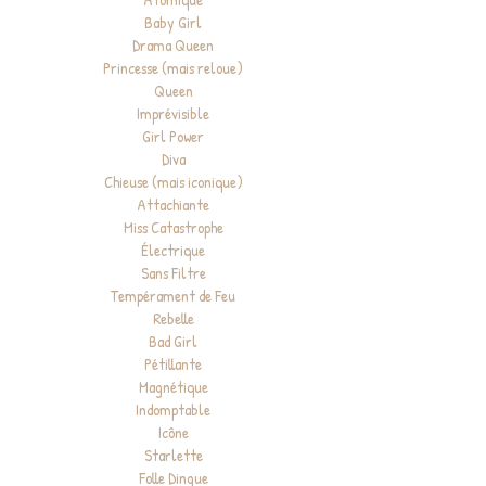
Baby Girl
Drama Queen
Princesse (mais reloue)
Queen
Imprévisible
Girl Power
Diva
Chieuse (mais iconique)
Attachiante
Miss Catastrophe
Électrique
Sans Filtre
Tempérament de Feu
Rebelle
Bad Girl
Pétillante
Magnétique
Indomptable
Icône
Starlette
Folle Dingue