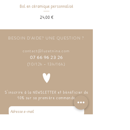
Bol en céramique personnalisé
Prix
24,00 €
BESOIN D'AIDE? UNE QUESTION ?
contact@luzetnina.com
07 66 96 23 26
(10/12h - 13h/16h)
S'inscrire à la NEWSLETTER et bénéficier de
10% sur sa première commande
S'abonner à la newsletter