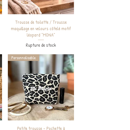
Aperçu rapide
Trousse de toilette / Trousse
maquillage en velours côtelé motif
léopard "MONA"
l
Rupture de stock
Personnalisable
Aperçu rapide
Petite trousse - Pochette à