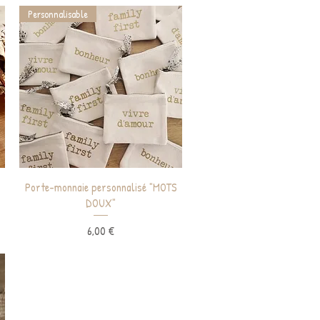
Personnalisable
Aperçu rapide
Porte-monnaie personnalisé "MOTS
DOUX"
Prix
6,00 €