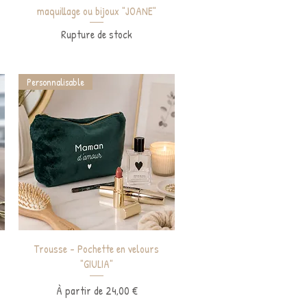
maquillage ou bijoux "JOANE"
Rupture de stock
el
Personnalisable
Aperçu rapide
Trousse - Pochette en velours
"GIULIA"
Prix promotionnel
À partir de
24,00 €