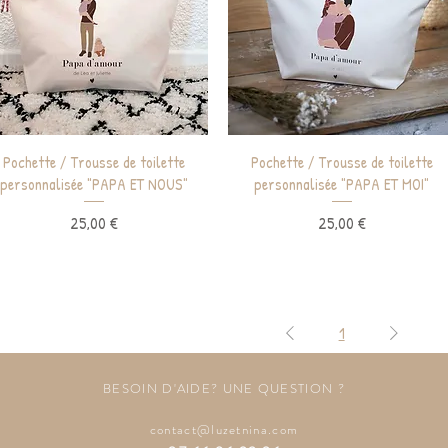
Aperçu rapide
Aperçu rapide
Pochette / Trousse de toilette
Pochette / Trousse de toilette
personnalisée "PAPA ET NOUS"
personnalisée "PAPA ET MOI"
Prix
Prix
25,00 €
25,00 €
1
BESOIN D'AIDE? UNE QUESTION ?
contact@luzetnina.com