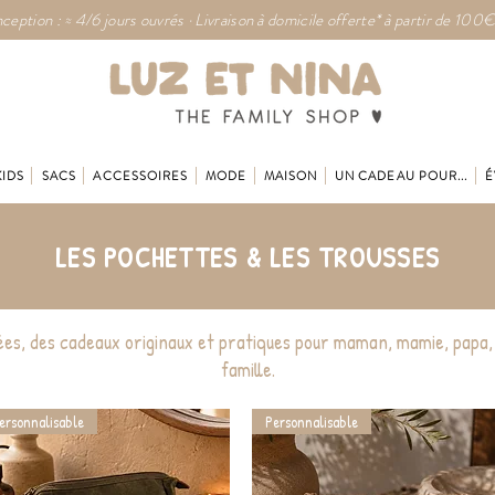
ception : ≈ 4/6 jours ouvrés · Livraison à domicile offerte* à partir de 100€
KIDS
SACS
ACCESSOIRES
MODE
MAISON
UN CADEAU POUR...
É
LES POCHETTES & LES TROUSSES
es, des cadeaux originaux et pratiques pour maman, mamie, papa, 
famille.
ersonnalisable
Personnalisable