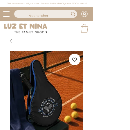
Délais de conception : ≈ 4/6 jours ouvrés · Livraison à domicile offerte* à partir de 100€ (
+ d'info ici)