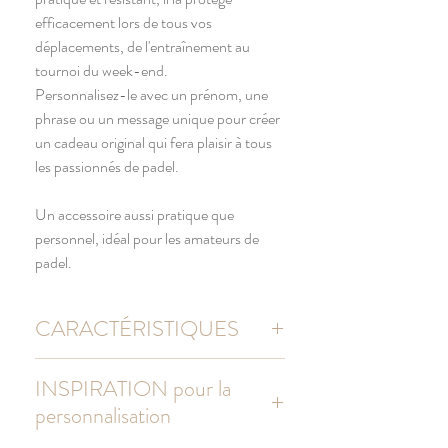
efficacement lors de tous vos
déplacements, de l'entraînement au
tournoi du week-end.
Personnalisez-le avec un prénom, une
phrase ou un message unique pour créer
un cadeau original qui fera plaisir à tous
les passionnés de padel.
Un accessoire aussi pratique que
personnel, idéal pour les amateurs de
padel.
CARACTÉRISTIQUES
100 % polyester recyclé
INSPIRATION pour la
Format adapté à une raquette de padel
personnalisation
Sangle réglable pour un porté en
bandoulière confortable