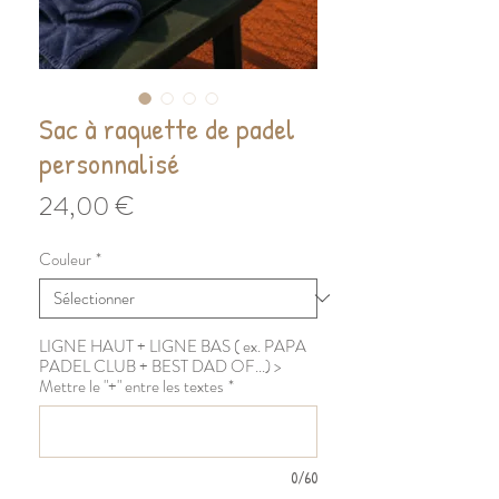
Sac à raquette de padel
personnalisé
Prix
24,00 €
Couleur
*
LIGNE HAUT + LIGNE BAS ( ex. PAPA
PADEL CLUB + BEST DAD OF...) >
Mettre le "+" entre les textes
*
0/60