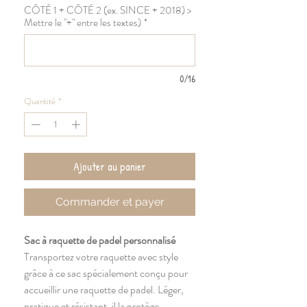
CÔTÉ 1 + CÔTÉ 2 (ex. SINCE + 2018) >
Mettre le "+" entre les textes)
*
0/16
Quantité
*
Ajouter au panier
Commander et payer
Sac à raquette de padel personnalisé
Transportez votre raquette avec style
grâce à ce sac spécialement conçu pour
accueillir une raquette de padel. Léger,
pratique et résistant, il la protège