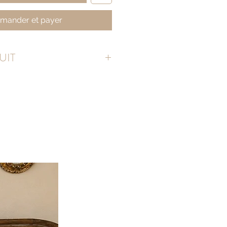
ander et payer
UIT
u 25 cm
REL
(écru)
 cadres peuvent légèrement varier de
 du stock de nos fournisseurs.