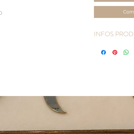
Comm
IO
INFOS PROD
Dimensions : 10, 20 o
Tambour en bois
NATU
Tissu 100% coton
BIO
Vis de serrage dorée
NB : Les diamètres des
1cm environ en fonction