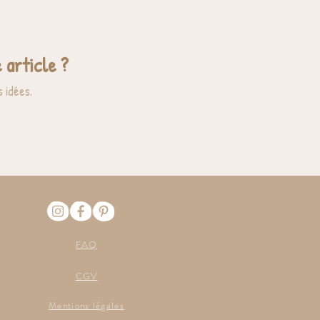
 article ?
 idées.
FAQ
CGV
Mentions légales