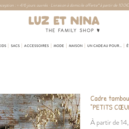
ception : ≈ 4/6 jours ouvrés · Livraison à domicile offerte* à partir de 100€
KIDS
SACS
ACCESSOIRES
MODE
MAISON
UN CADEAU POUR...
É
Cadre tambou
"PETITS CŒU
À partir de
14