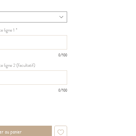
promotionnel
e ligne 1
*
0/100
e ligne 2 (facultatif)
0/100
er au panier