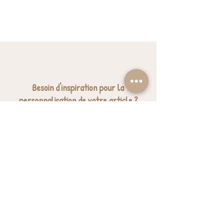
Besoin d'inspiration pour la
personnalisation de votre article ?
Nous avons sélectionné quelques jolies
expressions pour vous donner des idées.
J'ai besoin d'inspiration
BESOIN D'AIDE? UNE QUESTION ?