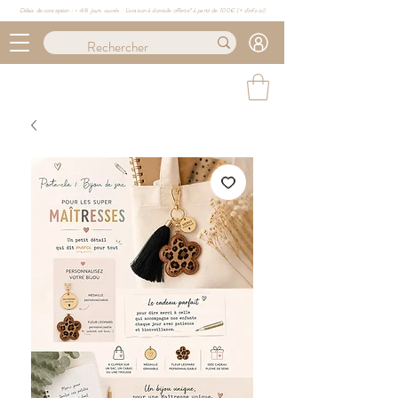
Délais de conception : ≈ 4/6 jours ouvrés · Livraison à domicile offerte* à partir de 100€ (
+ d'info ici)