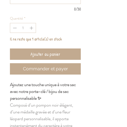
0/30
Quantité
*
Il ne reste que 1 article(s) en stock
Ajouter au panier
Commander et payer
Ajoutez une touche unique à votre sac
avec notre porte-clé / bijou de sac
personnalisable ✨
Composé d’un pompon noir élégant,
d’une médaille gravée et d’une fleur
léopard personnalisable, il apporte
instantanément du caractère à votre