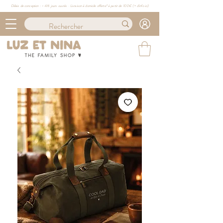
Délais de conception : ≈ 4/6 jours ouvrés · Livraison à domicile offerte* à partir de 100€ (
+ d'info ici)