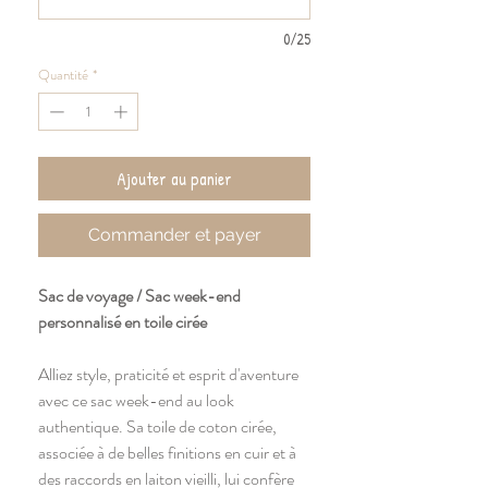
0/25
Quantité
*
Ajouter au panier
Commander et payer
Sac de voyage / Sac week-end
personnalisé en toile cirée
Alliez style, praticité et esprit d'aventure
avec ce sac week-end au look
authentique. Sa toile de coton cirée,
associée à de belles finitions en cuir et à
des raccords en laiton vieilli, lui confère