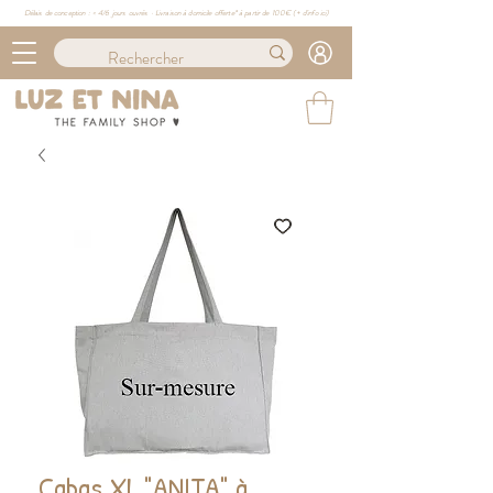
Délais de conception : ≈ 4/6 jours ouvrés · Livraison à domicile offerte* à partir de 100€ (
+ d'info ici)
Cabas XL "ANITA" à