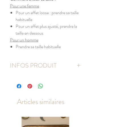
Pour une femme
Pour un effet loose : prendre sa taille
habituelle
Pour un effet plus ajusté, prendre la
taille en dessous
Pour un homme
Prendre sa taille habituelle
INFOS PRODUIT
80% coton / 20% polyester
Coton peigné
Molleton gratté 3 fils
Coupe droite
Articles similaires
Manches droites
Poches kangourou
Capuche doublée avec tissu à thème
en coton jersey imprimé
Cordon de serrage contrasté