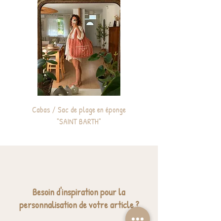
Cabas / Sac de plage en éponge
Sac à dos enfant personnali
"SAINT BARTH"
Besoin d'inspiration pour la
personnalisation de votre article ?