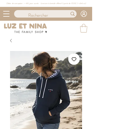
Délais de conception : ≈ 4/6 jours ouvrés · Livraison à domicile offerte* à partir de 100€ (
+ d'info ici)