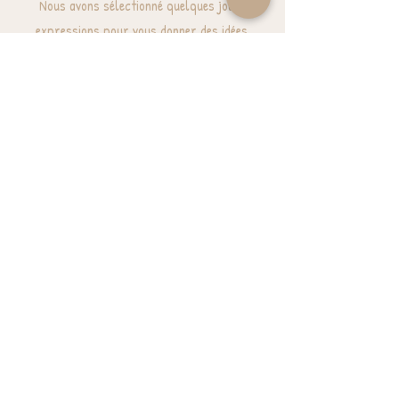
Nous avons sélectionné quelques jolies
expressions pour vous donner des idées.
J'ai besoin d'inspiration
BESOIN D'AIDE? UNE QUESTION ?
contact@luzetnina.com
07 66 96 23 26
(10/12h - 13h/16h)
S'inscrire à la NEWSLETTER et bénéficier de
10% sur sa première commande