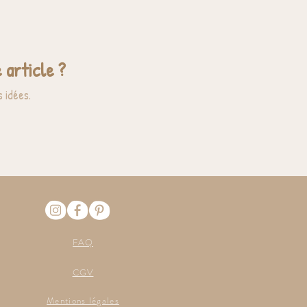
 article ?
 idées.
FAQ
CGV
Mentions légales