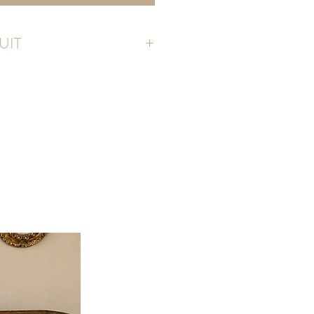
UIT
 coton BIOLOGIQUE
'envers
oupe plus "loose", prendre 1 taille au