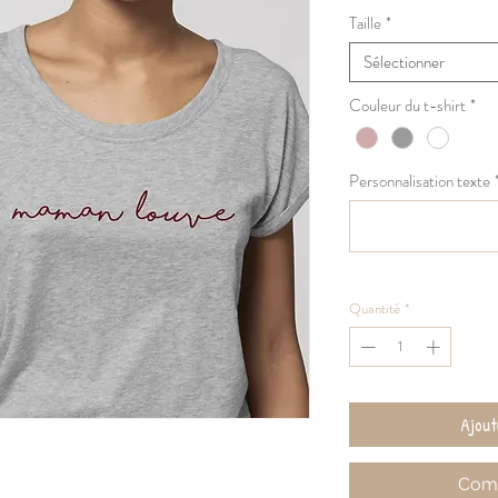
orig
Taille
*
Sélectionner
Couleur du t-shirt
*
Personnalisation texte
Quantité
*
Ajout
Comm