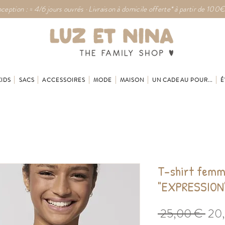
ception : ≈ 4/6 jours ouvrés · Livraison à domicile offerte* à partir de 100€
KIDS
SACS
ACCESSOIRES
MODE
MAISON
UN CADEAU POUR...
É
T-shirt femm
"EXPRESSION
Prix
 25,00 € 
20