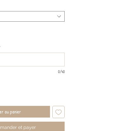
inal
promotionnel
*
0/40
er au panier
ander et payer