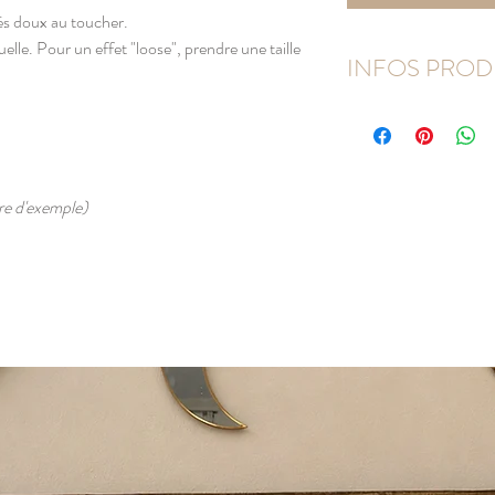
s doux au toucher.
elle. Pour un effet "loose", prendre une taille
INFOS PROD
T-shirt femme 100%
Couleur : gris
Lavage 30° max.
Repassage et lavage à l
tre d'exemple)
Coupe droite. Pour une c
dessus.