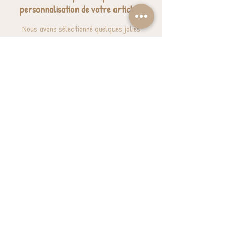
personnalisation de votre article ?
Nous avons sélectionné quelques jolies
expressions pour vous donner des idées.
J'ai besoin d'inspiration
BESOIN D'AIDE? UNE QUESTION ?
contact@luzetnina.com
07 66 96 23 26
(10/12h - 13h/16h)
S'inscrire à la NEWSLETTER et bénéficier de
10% sur sa première commande