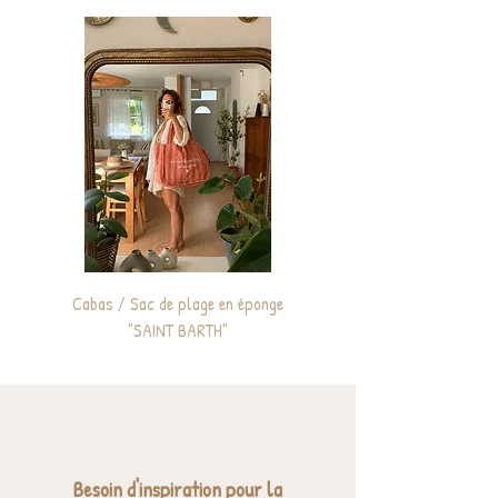
Shrinkage Terry : molleton pré-rétréci)
Cabas / Sac de plage en éponge
Sac à dos enfant personnali
"SAINT BARTH"
Besoin d'inspiration pour la