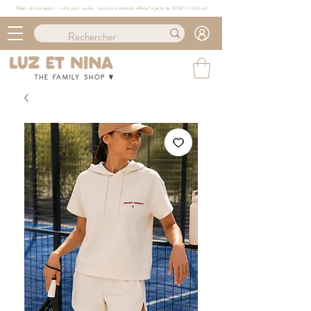
Délais de conception : ≈ 4/6 jours ouvrés · Livraison à domicile offerte* à partir de 100€ (
+ d'info ici)