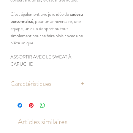
C’est également une jolie idée de
cadeau
personnalisé
, pour un anniversaire, une
équipe, un club de sport ou tout
simplement pour se faire plaisir avec une
pièce unique.
ASSORTIR AVEC LE SWEAT À
CAPUCHE
Caractéristiques
85% coton biologique /
15% polyester recyclé
Coton peigné French Terry 300 g/m²
Ceinture élastiquée
Articles similaires
Œillets brodés et cordon plat
Molleton non gratté 3 fils LST
(Low