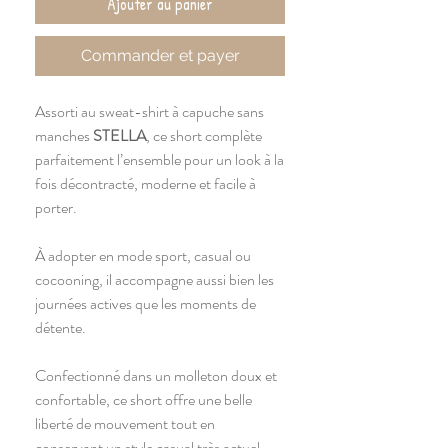
Ajouter au panier
Commander et payer
Assorti au sweat-shirt à capuche sans
manches
STELLA
, ce short complète
parfaitement l’ensemble pour un look à la
fois décontracté, moderne et facile à
porter.
À adopter en mode sport, casual ou
cocooning, il accompagne aussi bien les
journées actives que les moments de
détente.
Confectionné dans un molleton doux et
confortable, ce short offre une belle
liberté de mouvement tout en
conservant un style casual très actuel.