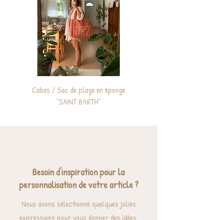
Cabas / Sac de plage en éponge
Sac à dos enfant personnali
"SAINT BARTH"
Besoin d'inspiration pour la
personnalisation de votre article ?
Nous avons sélectionné quelques jolies
expressions pour vous donner des idées.