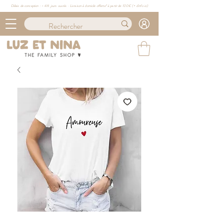
Délais de conception : ≈ 4/6 jours ouvrés · Livraison à domicile offerte* à partir de 100€ (
+ d'info ici)