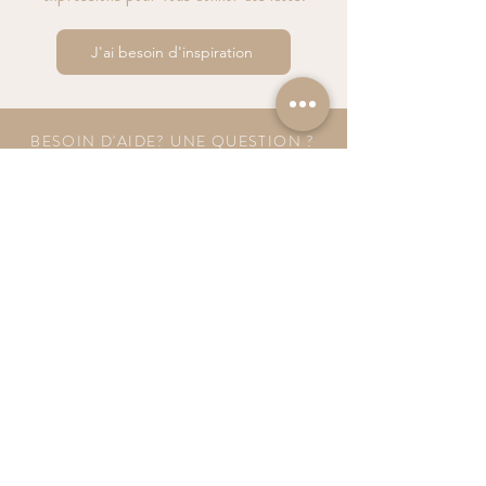
J'ai besoin d'inspiration
BESOIN D'AIDE? UNE QUESTION ?
contact@luzetnina.com
07 66 96 23 26
(10/12h - 13h/16h)
S'inscrire à la NEWSLETTER et bénéficier de
10% sur sa première commande
S'abonner à la newsletter