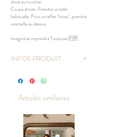
doux au toucher.
Coupe droite. Prendre sa taille
habituelle. Pour un effet "loose", prendre
une taille au dessus.
Imaginé et imprimé à Toulouse 🇫🇷
INFOS PRODUIT
T-shirt femme 100% coton
BIOLOGIQUE
Couleur : blanc
Lavage 30° max.
Articles similaires
Repassage et lavage à l'envers
Coupe droite. Pour une coupe plus "loose",
prendre 1 taille au dessus.