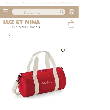
Délais de conception : ≈ 4/6 jours ouvrés · Livraison à domicile offerte* à partir de 100€ (
+ d'info ici)