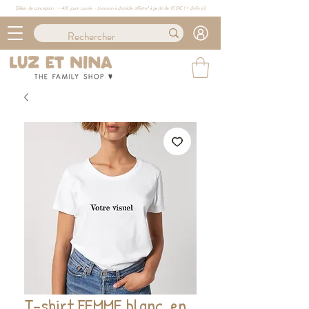
Délais de conception : ≈ 4/6 jours ouvrés · Livraison à domicile offerte* à partir de 100€ (
+ d'info ici)
T-shirt FEMME blanc, en