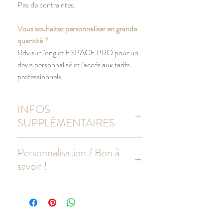
Pas de contraintes.
Vous souhaitez personnaliser en grande
quantité ?
Rdv sur l'onglet ESPACE PRO pour un
devis personnalisé et l'accès aux tarifs
professionnels.
INFOS
SUPPLÉMENTAIRES
Grand cabas de plage en toile et coton, avec
Personnalisation / Bon à
soufflet et poignées tissées de 55 cm.
savoir !
Poche intérieure zippée
Coton épais : 500 g/m²
Le BAT envoyé avant la production peut
Capacité 52 L : Format géant !
comporter de légères différences avec le
Dimensions : 72 x 48 x 15 cm
rendu final. Le logiciel recalcule
automatiquement certains éléments pour