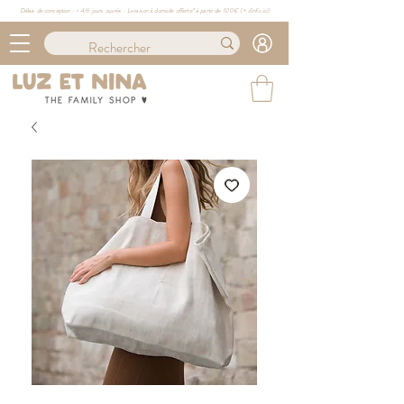
Délais de conception : ≈ 4/6 jours ouvrés · Livraison à domicile offerte* à partir de 100€ (
+ d'info ici)