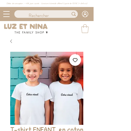
Délais de conception : ≈ 4/6 jours ouvrés · Livraison à domicile offerte* à partir de 100€ (
+ d'info ici)
T-shirt ENFANT, en coton