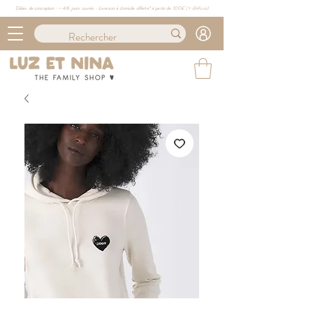
Délais de conception : ≈ 4/6 jours ouvrés · Livraison à domicile offerte* à partir de 100€ (
+ d'info ici)