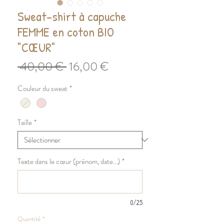
Sweat-shirt à capuche
FEMME en coton BIO
"CŒUR"
Prix
Prix
 40,00 € 
16,00 €
original
promotionnel
Couleur du sweat
*
Taille
*
Texte dans le cœur (prénom, date...)
*
0/25
Quantité
*