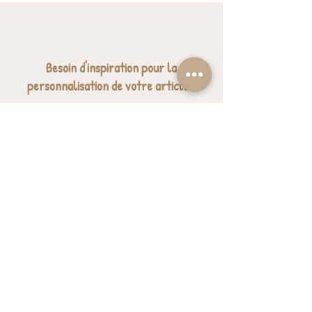
Besoin d'inspiration pour la
personnalisation de votre article ?
Nous avons sélectionné quelques jolies
expressions pour vous donner des idées.
J'ai besoin d'inspiration
BESOIN D'AIDE? UNE QUESTION ?
contact@luzetnina.com
07 66 96 23 26
(10/12h - 13h/16h)