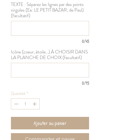
TEXTE : Séparez les lignes par des points
virgules (Ex: LE PETIT BAZAR; de Paul)
(facultatif)
0/45
Icône (coeur, étoile...) À CHOISIR DANS
LA PLANCHE DE CHOIX (facultatif)
0/15
Quantité
*
Ajouter au panier
Commander et payer