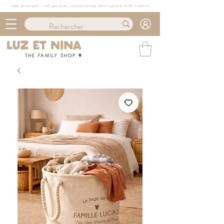
Délais de conception : ≈ 4/6 jours ouvrés · Livraison à domicile offerte* à partir de 100€ (
+ d'info ici)