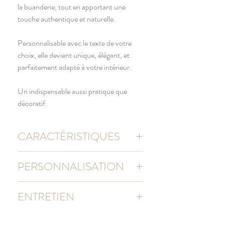
la buanderie, tout en apportant une
touche authentique et naturelle.
Personnalisable avec le texte de votre
choix, elle devient unique, élégant, et
parfaitement adapté à votre intérieur.
Un indispensable aussi pratique que
décoratif.
CARACTÉRISTIQUES
100% toile de coton résistante
PERSONNALISATION
610 g/m²
Poignée de transport en corde
Chaque création est personnalisée dans
Dimensions
:
ENTRETIEN
notre atelier Toulousain, avec soin et fidélité
Taille M : 40 (hauteur) x 40 (diamètre) cm
aux photos. Votre texte est respecté à la
Taille L : 60 (hauteur) x 40 (diamètre) cm
Lavage en machine max. 30°
lettre et mis en page par notre graphiste.