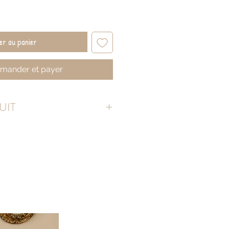
er au panier
ander et payer
UIT
on
x.
sin de garnissage :
ici
ations avant de valider
accent, tiret...).
Aucune modification