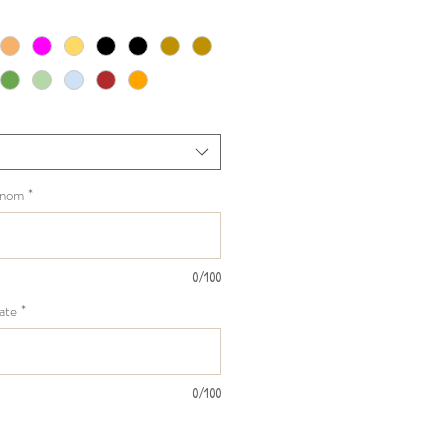
énom
*
0/100
date
*
0/100