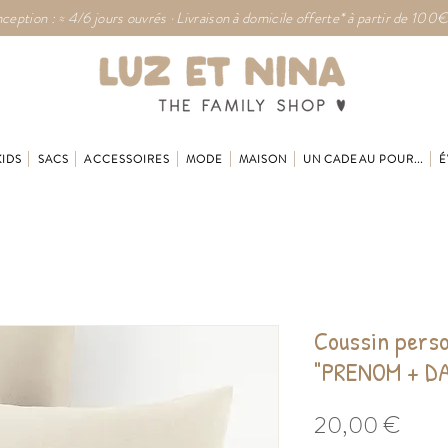
ception : ≈ 4/6 jours ouvrés · Livraison à domicile offerte* à partir de 100€
KIDS
SACS
ACCESSOIRES
MODE
MAISON
UN CADEAU POUR...
É
Coussin perso
"PRENOM + D
Prix
20,00 €