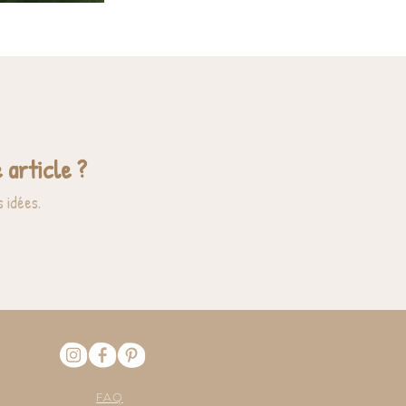
 article ?
 idées.
FAQ