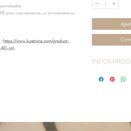
onnalisable
 pour une naissance, un anniversaire ou
Ajout
Comm
 :
https://www.luzetnina.com/product-
x-40-cm
INFOS PROD
Taille : 40 x 40 cm
Compostion 100% cot
Laver à l'envers, 30° ma
Repassage à l'envers
Housse vendue seule
Complétez avec le cous
Bien vérifier les inform
(orthographe,majuscule, 