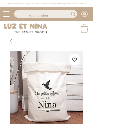
Délais de conception : ≈ 4/6 jours ouvrés · Livraison à domicile offerte* à partir de 100€ (
+ d'info ici)