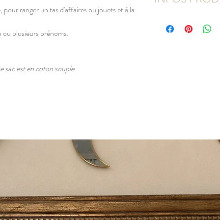
our ranger un tas d'affaires ou jouets et à la
Sac 100% coton nature
Dimensions : 50 x 70 
un ou plusieurs prénoms.
Grammage du coton : 
Sac avec lien de serrag
Lavage à la main
Le sac est en coton souple.
Repassage à l'envers