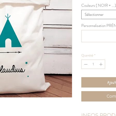
Couleurs ( NOIR + ... )
Sélectionner
Personnalisation PR
Quantité
*
Ajout
Comm
INFOS PROD