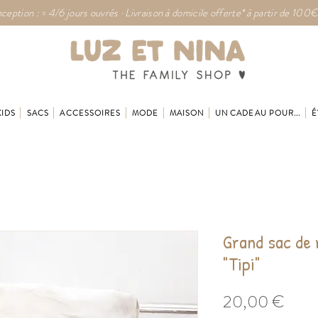
ception : ≈ 4/6 jours ouvrés · Livraison à domicile offerte* à partir de 100€
KIDS
SACS
ACCESSOIRES
MODE
MAISON
UN CADEAU POUR...
É
Grand sac de
"Tipi"
Prix
20,00 €