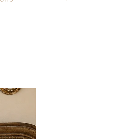
l (écru)
cm
140g/m²
e