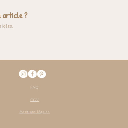
 article ?
 idées.
FAQ
CGV
Mentions légales