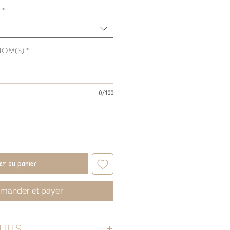
*
ÉNOM(S)
*
0/100
er au panier
ander et payer
UITS