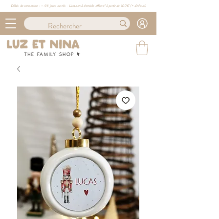
Délais de conception : ≈ 4/6 jours ouvrés · Livraison à domicile offerte* à partir de 100€ (
+ d'info ici)