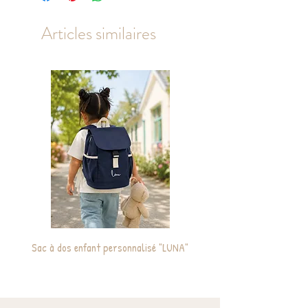
Materiau: Porcelaine
Articles similaires
Sac à dos enfant personnalisé "LUNA"
Cabas / Sac de plage ma