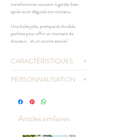
transforme en souvenir à garder bien
après avoir dégusté son contenu.
Une boîte jolie, pratique et durable,
parfaite pour offrir un moment de
douceur… et un sourire assuré !
CARACTÉRISTIQUES
Matière : métal / aluminium
PERSONNALISATION
Dimensions (Ø) 152 mm x (H) 50 mm
Vendue vide
Chaque création est personnalisée dans
notre atelier Toulousain, avec soin et fidélité
aux photos. Votre texte est respecté à la
lettre et mis en page par notre graphiste.
Articles similaires
Qu’il s’agisse d’un prénom, d’un mot tendre
ou d’une expression qui fait sourire, chaque
détail déclenche une étincelle d’émotion et