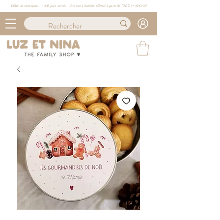
Délais de conception : ≈ 4/6 jours ouvrés · Livraison à domicile offerte* à partir de 100€ (
+ d'info ici)