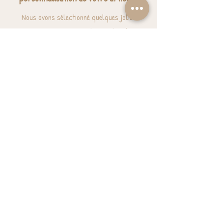
Nous avons sélectionné quelques jolies
expressions pour vous donner des idées.
J'ai besoin d'inspiration
BESOIN D'AIDE? UNE QUESTION ?
contact@luzetnina.com
07 66 96 23 26
(10/12h - 13h/16h)
S'inscrire à la NEWSLETTER et bénéficier de
10% sur sa première commande