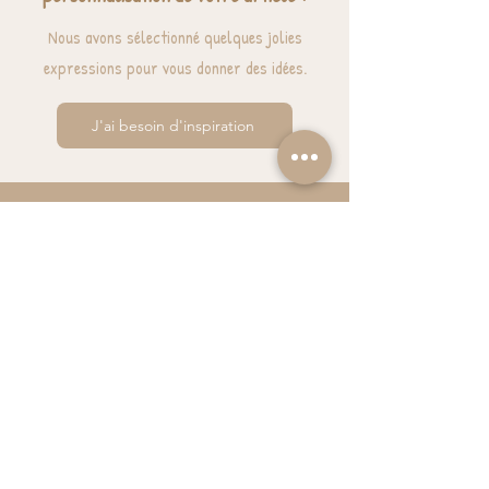
Nous avons sélectionné quelques jolies
expressions pour vous donner des idées.
J'ai besoin d'inspiration
BESOIN D'AIDE? UNE QUESTION ?
contact@luzetnina.com
07 66 96 23 26
(10/12h - 13h/16h)
S'inscrire à la NEWSLETTER et bénéficier de
10% sur sa première commande