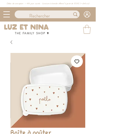
Délais de conception : ≈ 4/6 jours ouvrés · Livraison à domicile offerte* à partir de 100€ (
+ d'info ici)
Boîte à goûter