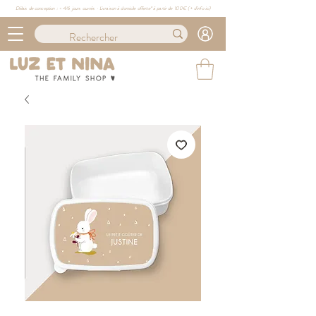
Délais de conception : ≈ 4/6 jours ouvrés · Livraison à domicile offerte* à partir de 100€ (
+ d'info ici)