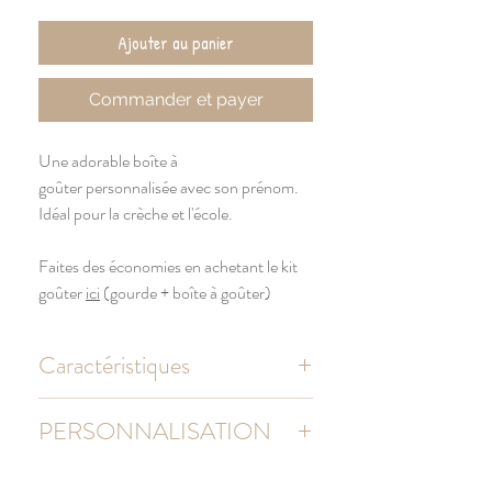
Ajouter au panier
Commander et payer
Une adorable boîte à
goûter personnalisée avec son prénom.
Idéal pour la crèche et l'école.
Faites des économies en achetant le kit
goûter
ici
(gourde + boîte à goûter)
Caractéristiques
BOÎTE À GOÛTER
PERSONNALISATION
Boite à gouter refermable avec
couvercle
La
mise en page de votre texte
sera faite par
Dimensions: 18 x 124 x 58 mm