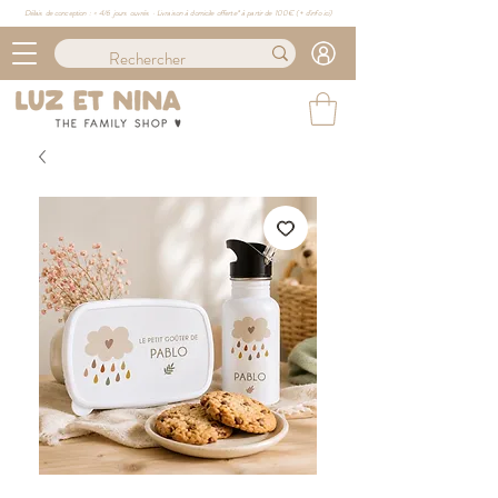
Délais de conception : ≈ 4/6 jours ouvrés · Livraison à domicile offerte* à partir de 100€ (
+ d'info ici)