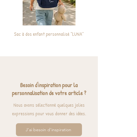
Sac à dos enfant personnalisé "LUNA"
Cabas / Sac de plage ma
Besoin d'inspiration pour la
personnalisation de votre article ?
Nous avons sélectionné quelques jolies
expressions pour vous donner des idées.
J'ai besoin d'inspiration