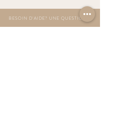
BESOIN D'AIDE? UNE QUESTION ?
contact@luzetnina.com
07 66 96 23 26
(10/12h - 13h/16h)
S'inscrire à la NEWSLETTER et bénéficier de
10% sur sa première commande
S'abonner à la newsletter