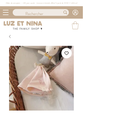
Délais de conception : ≈ 4/6 jours ouvrés · Livraison à domicile offerte* à partir de 100€ (
+ d'info ici)