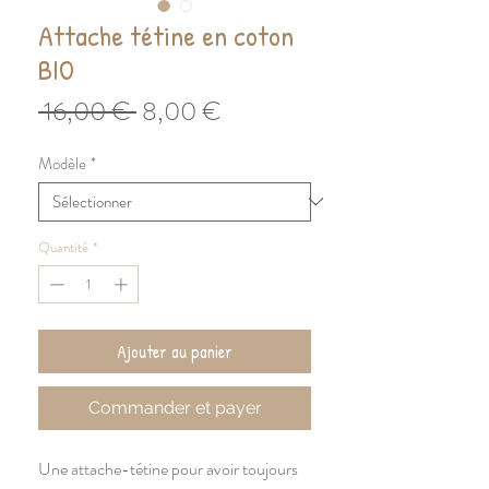
Attache tétine en coton
BIO
Prix
Prix
 16,00 € 
8,00 €
original
promotionnel
Modèle
*
Quantité
*
Ajouter au panier
Commander et payer
Une attache-tétine pour avoir toujours