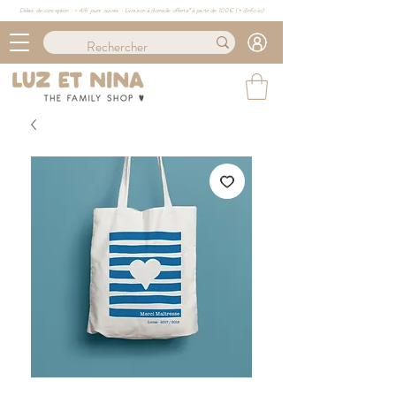
Délais de conception : ≈ 4/6 jours ouvrés · Livraison à domicile offerte* à partir de 100€ (
+ d'info ici)