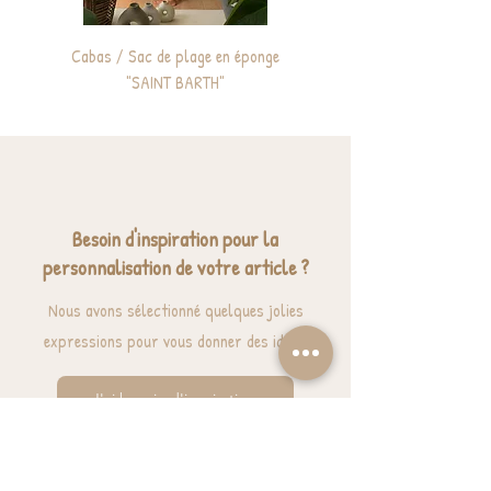
Cabas / Sac de plage en éponge
Sac à dos enfant personnali
"SAINT BARTH"
Besoin d'inspiration pour la
personnalisation de votre article ?
Nous avons sélectionné quelques jolies
expressions pour vous donner des idées.
J'ai besoin d'inspiration
BESOIN D'AIDE? UNE QUESTION ?