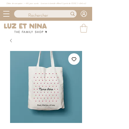
Délais de conception : ≈ 4/6 jours ouvrés · Livraison à domicile offerte* à partir de 100€ (
+ d'info ici)