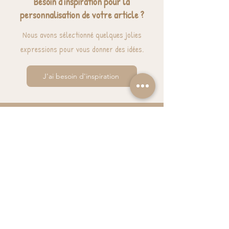
Besoin d'inspiration pour la
personnalisation de votre article ?
Nous avons sélectionné quelques jolies
expressions pour vous donner des idées.
J'ai besoin d'inspiration
BESOIN D'AIDE? UNE QUESTION ?
contact@luzetnina.com
07 66 96 23 26
(10/12h - 13h/16h)
S'inscrire à la NEWSLETTER et bénéficier de
10% sur sa première commande