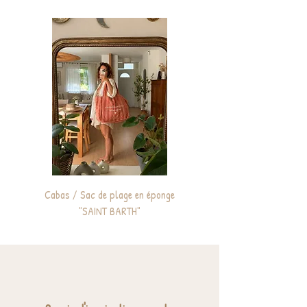
Cabas / Sac de plage en éponge
Sac à dos enfant personnali
"SAINT BARTH"