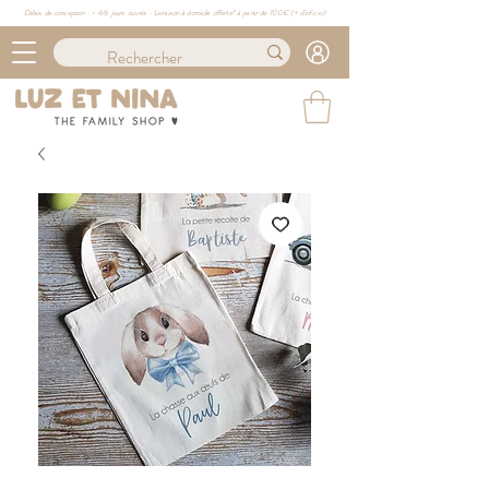
Délais de conception : ≈ 4/6 jours ouvrés · Livraison à domicile offerte* à partir de 100€ (
+ d'info ici)