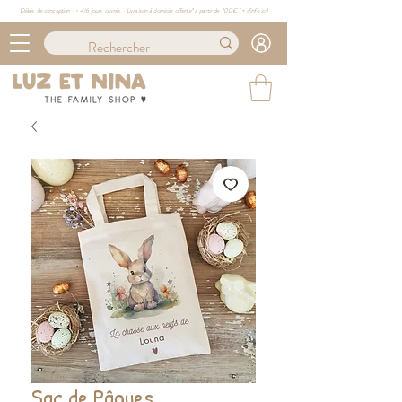
Délais de conception : ≈ 4/6 jours ouvrés · Livraison à domicile offerte* à partir de 100€ (
+ d'info ici)
Sac de Pâques