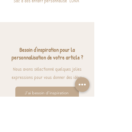
Sac à dos enfant personnalisé "LUNA"
Cabas / Sac de plage ma
Besoin d'inspiration pour la
personnalisation de votre article ?
Nous avons sélectionné quelques jolies
expressions pour vous donner des idées.
J'ai besoin d'inspiration
BESOIN D'AIDE? UNE QUESTION ?
contact@luzetnina.com