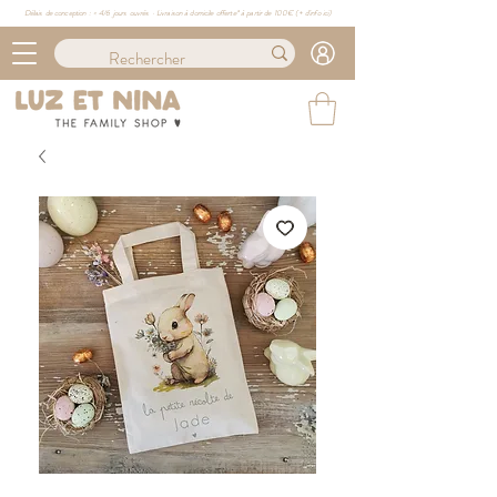
Délais de conception : ≈ 4/6 jours ouvrés · Livraison à domicile offerte* à partir de 100€ (
+ d'info ici)