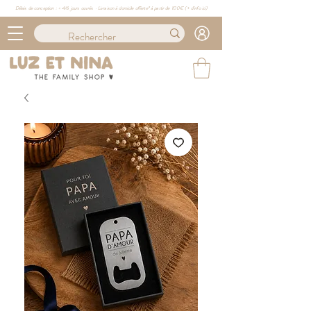
Délais de conception : ≈ 4/6 jours ouvrés · Livraison à domicile offerte* à partir de 100€ (
+ d'info ici)