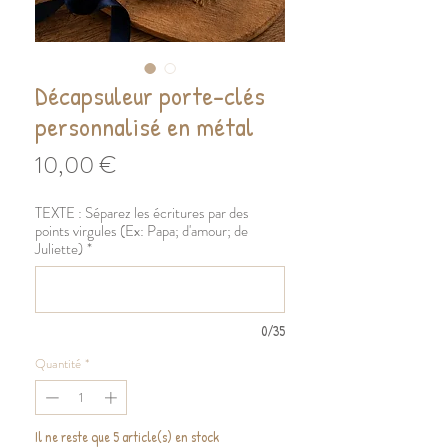
Décapsuleur porte-clés
personnalisé en métal
Prix
10,00 €
TEXTE : Séparez les écritures par des
points virgules (Ex: Papa; d'amour; de
Juliette)
*
0/35
Quantité
*
Il ne reste que 5 article(s) en stock