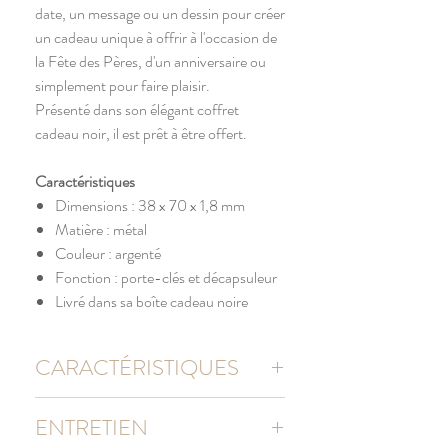
date, un message ou un dessin pour créer
un cadeau unique à offrir à l'occasion de
la Fête des Pères, d'un anniversaire ou
simplement pour faire plaisir.
Présenté dans son élégant coffret
cadeau noir, il est prêt à être offert.
Caractéristiques
Dimensions : 38 x 70 x 1,8 mm
Matière : métal
Couleur : argenté
Fonction : porte-clés et décapsuleur
Livré dans sa boîte cadeau noire
CARACTÉRISTIQUES
Largeur : 35 mm / Hauteur : 90 mm
ENTRETIEN
Épaisseur : 2 mm