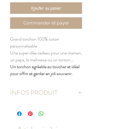
Ajouter au panier
Commander et payer
Grand torchon 100% coton
personnalisable
Une super idée cadeau pour une maman,
un papa, la maîtresse ou un tonton…
Un torchon agréable au toucher et idéal
pour offrir et garder en joli souvenir.
INFOS PRODUIT
100% coton
Couleur : écru
Format : 50 x 70 cm
Grammage : 170g/m²