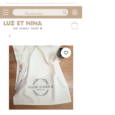
Délais de conception : ≈ 4/6 jours ouvrés · Livraison à domicile offerte* à partir de 100€ (
+ d'info ici)