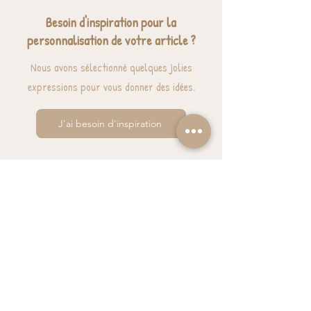
Besoin d'inspiration pour la
personnalisation de votre article ?
Nous avons sélectionné quelques jolies
expressions pour vous donner des idées.
J'ai besoin d'inspiration
BESOIN D'AIDE? UNE QUESTION ?
contact@luzetnina.com
07 66 96 23 26
(10/12h - 13h/16h)
S'inscrire à la NEWSLETTER et bénéficier de