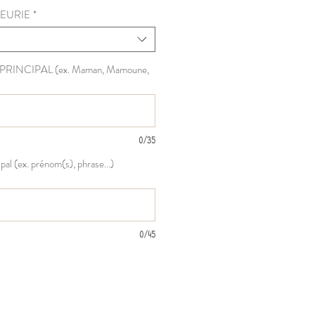
FLEURIE
*
T PRINCIPAL (ex. Maman, Mamoune,
0/35
pal (ex. prénom(s), phrase...)
0/45