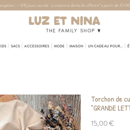
ception : ≈ 4/6 jours ouvrés · Livraison à domicile offerte* à partir de 100€
KIDS
SACS
ACCESSOIRES
MODE
MAISON
UN CADEAU POUR...
É
Torchon de cu
"GRANDE LET
Prix
15,00 €