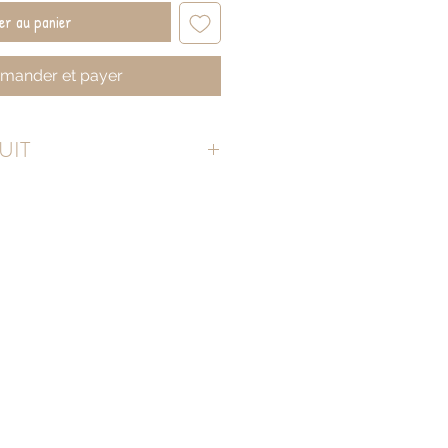
er au panier
ander et payer
UIT
0° max.
couleur peut être constaté entre la
 site. Cela est dû au différents réglages
férentes contraintes d'impression