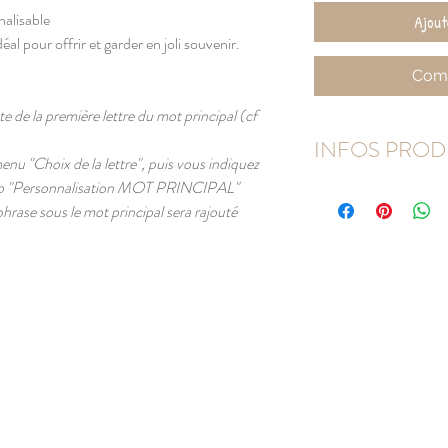
alisable
Ajout
al pour offrir et garder en joli souvenir.
Comm
nte de la première lettre du mot principal (cf
INFOS PROD
menu "Choix de la lettre", puis vous indiquez
amp "Personnalisation MOT PRINCIPAL"
100% coton
 phrase sous le mot principal sera rajouté
Couleur : écru
Format : 50 x 70 cm
Grammage : 170g/m²
Lavage en machine à 3
Repassage sur l'envers
Sèche-linge interdit
NB : une différence de 
réalité et les photos du
des appareils et au dif