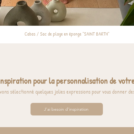
Cabas / Sac de plage en éponge "SAINT BARTH"
inspiration pour la personnalisation de votre
vons sélectionné quelques jolies expressions pour vous donner des
J'ai besoin d'inspiration