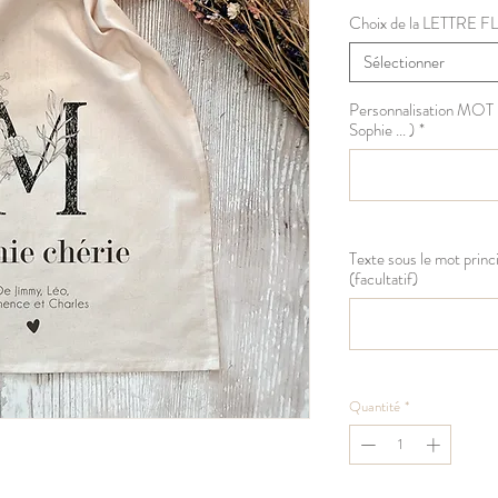
Choix de la LETTRE 
Sélectionner
Personnalisation MO
Sophie ... )
*
Texte sous le mot princi
(facultatif)
Quantité
*