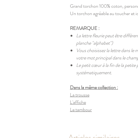
Grand torchon 100% coton, personn
Un torchon agréable au toucher et idé
REMARQUE :
La lettre fleurie peut être différe
planche "alphabet")
Vous choisissez la lettre dans le 
votre mot principal dans le ch
Le petit cœur à la fin de la petite
systématiquement.
Dans la même collection :
La trousse
L
'affiche
Le tambour
Articles similaires