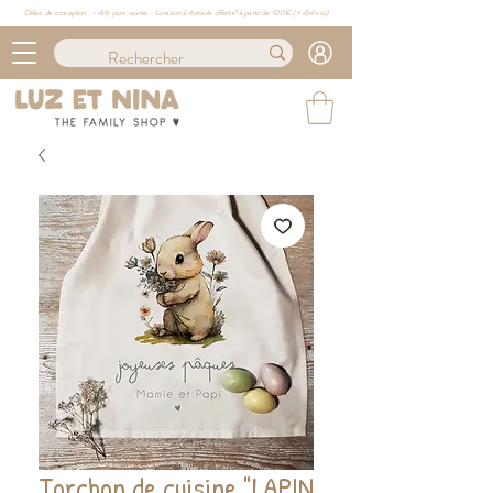
Délais de conception : ≈ 4/6 jours ouvrés · Livraison à domicile offerte* à partir de 100€ (
+ d'info ici)
Torchon de cuisine "LAPIN