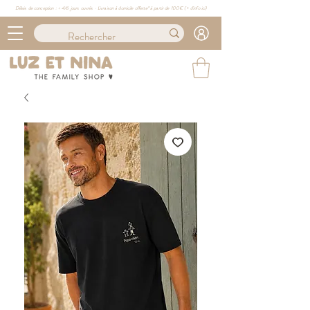
Délais de conception : ≈ 4/6 jours ouvrés · Livraison à domicile offerte* à partir de 100€ (
+ d'info ici)