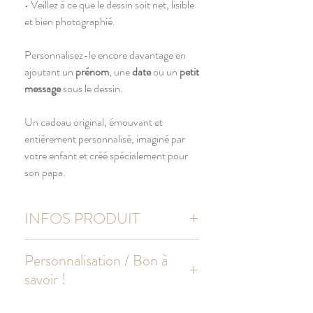
• Veillez à ce que le dessin soit net, lisible
et bien photographié.
Personnalisez-le encore davantage en
ajoutant un
prénom
, une
date
ou un
petit
message
sous le dessin.
Un cadeau original, émouvant et
entièrement personnalisé, imaginé par
votre enfant et créé spécialement pour
son papa.
INFOS PRODUIT
T-shirt 100% coton BIOLOGIQUE
Personnalisation / Bon à
Certifié oekotex
savoir !
Coupe droite
Toucher ultra doux
Le BAT envoyé avant la production peut