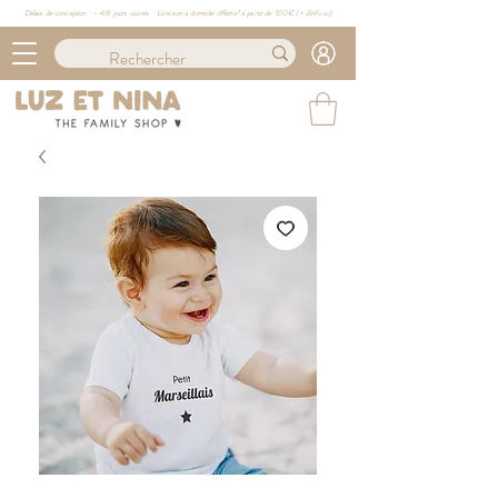
Délais de conception : ≈ 4/6 jours ouvrés · Livraison à domicile offerte* à partir de 100€ (
+ d'info ici)