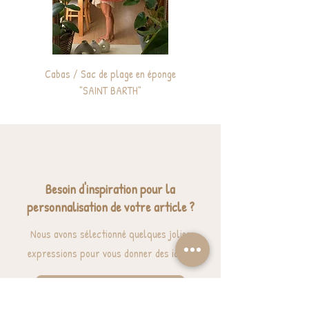
Cabas / Sac de plage en éponge
Sac à dos enfant personnali
"SAINT BARTH"
Besoin d'inspiration pour la
personnalisation de votre article ?
Nous avons sélectionné quelques jolies
expressions pour vous donner des idées.
J'ai besoin d'inspiration