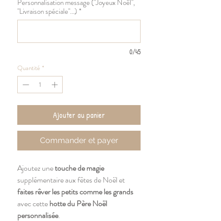
Personnalisation message ("Joyeux Noël",
"Livraison spéciale"...)
*
0/45
Quantité
*
Ajouter au panier
Commander et payer
Ajoutez une
touche de magie
supplémentaire aux fêtes de Noël et
faites rêver les petits comme les grands
avec cette
hotte du Père Noël
personnalisée
.