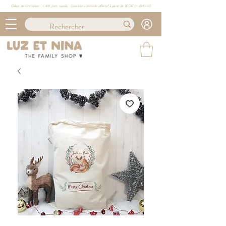
Délais de conception : ≈ 4/6 jours ouvrés · Livraison à domicile offerte* à partir de 100€ (
+ d'info ici)