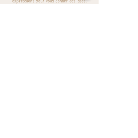
expressions pour vous donner des idées.
J'ai besoin d'inspiration
BESOIN D'AIDE? UNE QUESTION ?
contact@luzetnina.com
07 66 96 23 26
(10/12h - 13h/16h)
S'inscrire à la NEWSLETTER et bénéficier de
10% sur sa première commande
S'abonner à la newsletter