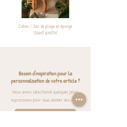
Cabas / Sac de plage en éponge
Sac à dos enfant personnali
"SAINT BARTH"
Besoin d'inspiration pour la
personnalisation de votre article ?
Nous avons sélectionné quelques jolies
expressions pour vous donner des idées.
J'ai besoin d'inspiration