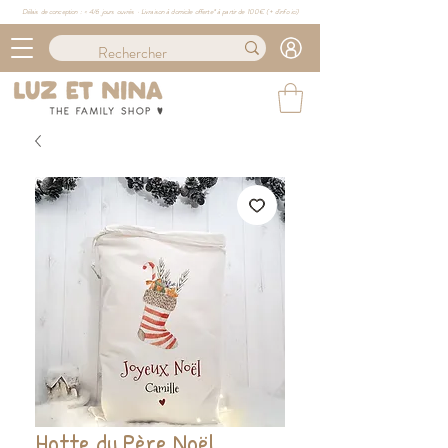
Délais de conception : ≈ 4/6 jours ouvrés · Livraison à domicile offerte* à partir de 100€ (
+ d'info ici)
Hotte du Père Noël